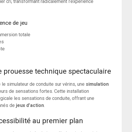
nier cri, transformant radicalement l’expérience
ience de jeu
mersion totale
es
ste
e prouesse technique spectaculaire
e le simulateur de conduite sur vérins, une
simulation
eurs de sensations fortes. Cette installation
gicale les sensations de conduite, offrant une
onnés de
jeux d’action
.
ccessibilité au premier plan