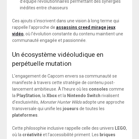
d’équipe révolutionnaires permettant des synergies
inédites entre chasseurs
Ces ajouts s’inscrivent dans une vision à long terme qui
rappelle l’approche de
assassins creed mirage jeux
vidéo
, où l’évolution constante du contenu maintient une
communauté engagée et passionnée.
Un écosystème vidéoludique en
perpétuelle mutation
L’engagement de Capcom envers sa communauté se
manifeste à travers cette stratégie de contenu post-
lancement ambitieuse. À l’heure où les
consoles
comme
la
PlayStation
, la
Xbox
et la
Nintendo Switch
rivalisent
d’exclusivités,
Monster Hunter Wilds
adopte une approche
transversale qui unifie les
joueurs
de toutes les
plateformes
.
Cette philosophie inclusive rappelle celle des univers
LEGO
,
où la
créativité
et l’accessibilité priment. Les
briques