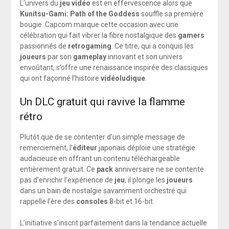
L’univers du
jeu vidéo
est en effervescence alors que
Kunitsu-Gami: Path of the Goddess
souffle sa première
bougie. Capcom marque cette occasion avec une
célébration qui fait vibrer la fibre nostalgique des
gamers
passionnés de
retrogaming
. Ce titre, qui a conquis les
joueurs
par son
gameplay
innovant et son univers
envoûtant, s’offre une renaissance inspirée des classiques
qui ont façonné l’histoire
vidéoludique
.
Un DLC gratuit qui ravive la flamme
rétro
Plutôt que de se contenter d’un simple message de
remerciement, l’
éditeur
japonais déploie une stratégie
audacieuse en offrant un contenu téléchargeable
entièrement gratuit. Ce
pack
anniversaire ne se contente
pas d’enrichir l’expérience de
jeu
, il plonge les
joueurs
dans un bain de nostalgie savamment orchestré qui
rappelle l’ère des
consoles
8-bit et 16-bit.
L’initiative s’inscrit parfaitement dans la tendance actuelle