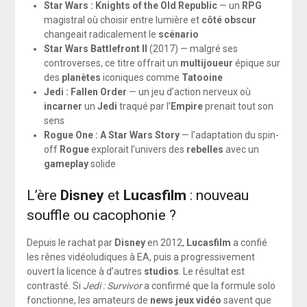
Star Wars : Knights of the Old Republic
— un
RPG
magistral où choisir entre lumière et
côté obscur
changeait radicalement le
scénario
Star Wars Battlefront II
(2017) — malgré ses
controverses, ce titre offrait un
multijoueur
épique sur
des
planètes
iconiques comme
Tatooine
Jedi : Fallen Order
— un jeu d’action nerveux où
incarner
un
Jedi
traqué par l’
Empire
prenait tout son
sens
Rogue One : A Star Wars Story
— l’adaptation du spin-
off
Rogue
explorait l’univers des
rebelles
avec un
gameplay
solide
L’ère
Disney
et
Lucasfilm
: nouveau
souffle ou cacophonie ?
Depuis le rachat par
Disney
en 2012,
Lucasfilm
a confié
les rênes vidéoludiques à EA, puis a progressivement
ouvert la licence à d’autres
studios
. Le résultat est
contrasté. Si
Jedi : Survivor
a confirmé que la formule solo
fonctionne, les amateurs de
news jeux vidéo
savent que