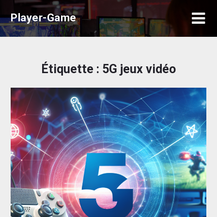
Skip
Player-Game
to
content
Étiquette :
5G jeux vidéo