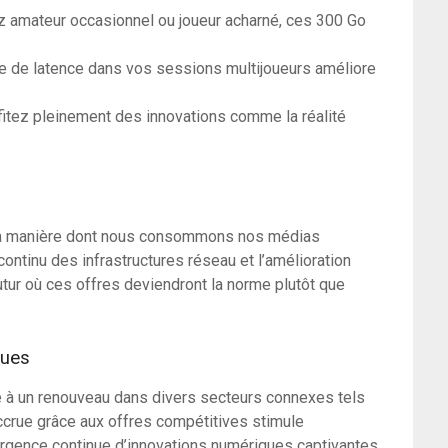
 amateur occasionnel ou joueur acharné, ces 300 Go
e de latence dans vos sessions multijoueurs améliore
itez pleinement des innovations comme la réalité
 la manière dont nous consommons nos médias
ontinu des infrastructures réseau et l’amélioration
utur où ces offres deviendront la norme plutôt que
ques
ie à un renouveau dans divers secteurs connexes tels
accrue grâce aux offres compétitives stimule
mergence continue d’innovations numériques captivantes.