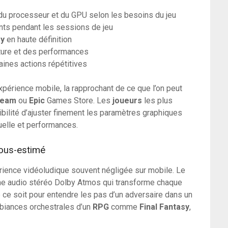
u processeur et du GPU selon les besoins du jeu
ants pendant les sessions de jeu
ay
en haute définition
ature et des performances
aines actions répétitives
expérience mobile, la rapprochant de ce que l’on peut
team
ou
Epic
Games Store. Les
joueurs
les plus
ibilité d’ajuster finement les paramètres graphiques
suelle et performances.
sous-estimé
érience vidéoludique souvent négligée sur mobile. Le
me audio stéréo Dolby Atmos qui transforme chaque
 ce soit pour entendre les pas d’un adversaire dans un
biances orchestrales d’un
RPG
comme
Final Fantasy
,