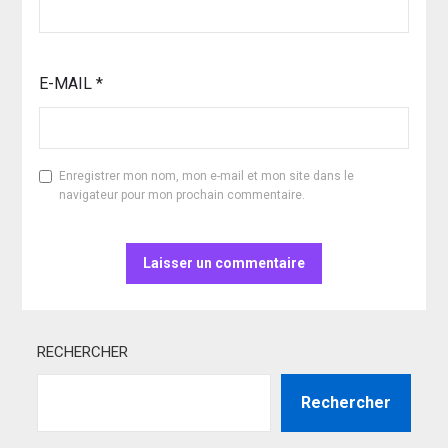
E-MAIL
*
Enregistrer mon nom, mon e-mail et mon site dans le
navigateur pour mon prochain commentaire.
RECHERCHER
Rechercher