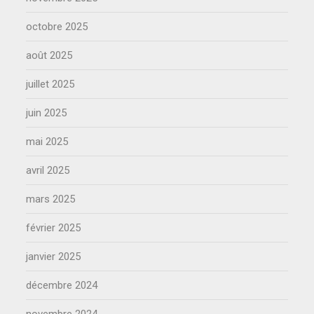
octobre 2025
août 2025
juillet 2025
juin 2025
mai 2025
avril 2025
mars 2025
février 2025
janvier 2025
décembre 2024
novembre 2024