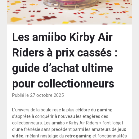
Les amiibo Kirby Air
Riders à prix cassés :
guide d’achat ultime
pour collectionneurs
Publié le 27 octobre 2025
L’univers de la boule rose la plus célèbre du
gaming
s’apprête à conquérir à nouveau les étagères des
collectionneurs. Les amiibo « Kirby Air Riders » font l’objet
d’une frénésie sans précédent parmi les amateurs de
jeux
vidéo
, mêlant nostalgie du
retrogaming
et fonctionnalités