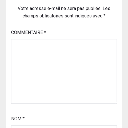
Votre adresse e-mail ne sera pas publiée.
Les
champs obligatoires sont indiqués avec
*
COMMENTAIRE
*
NOM
*