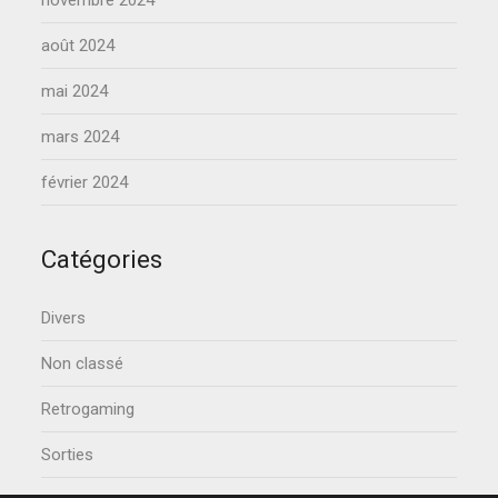
août 2024
mai 2024
mars 2024
février 2024
Catégories
Divers
Non classé
Retrogaming
Sorties