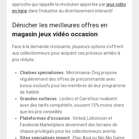
approche qui rappelle la révolution apportée par
jeux vidéo
en ligne
dans l’industrie du divertissement interactif.
Dénicher les meilleures offres en
magasin jeux vidéo occasion
Face à la demande croissante, plusieurs options s’offrent
aux collectionneurs pour acquérir ces précieux amiibo à
prix réduits :
Chaînes spécialisées
: Micromania-Zing propose
régulièrement des offres de précommande avec
bonus exclusifs pour les membres de leur programme
de fidélité.
Grandes surfaces
: Leclerc et Carrefour rivalisent
avec des tarifs compétitifs, souvent 15% moins chers
que les prix conseillés.
Plateformes d’occasion
: Vinted, Leboncoin et
Facebook Marketplace deviennent des terrains de
chasse privilégiés pour les collectionneurs avertis.
Sites spécialisés import
: Play-Asia ou Nin-Nin Game