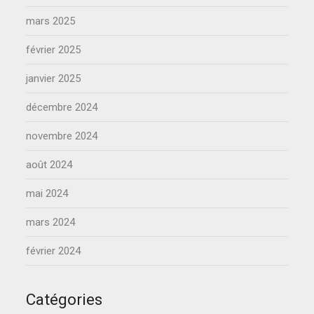
mars 2025
février 2025
janvier 2025
décembre 2024
novembre 2024
août 2024
mai 2024
mars 2024
février 2024
Catégories