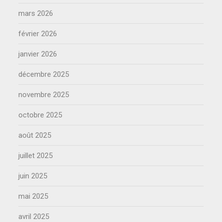
mars 2026
février 2026
janvier 2026
décembre 2025
novembre 2025
octobre 2025
août 2025
juillet 2025
juin 2025
mai 2025
avril 2025