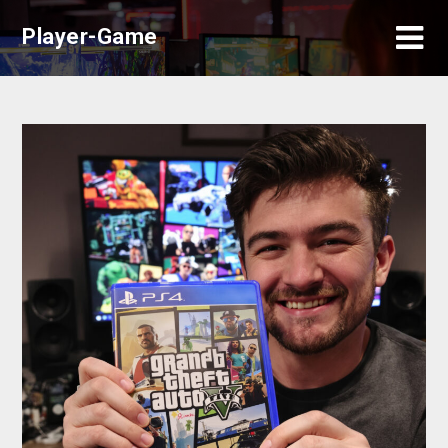
Skip
Player-Game
to
content