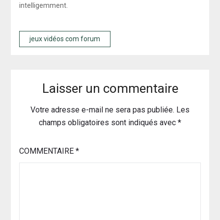
intelligemment.
jeux vidéos com forum
Laisser un commentaire
Votre adresse e-mail ne sera pas publiée.
Les
champs obligatoires sont indiqués avec
*
COMMENTAIRE
*