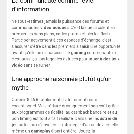
La communauté comme levier
d’information
Ne sous-estimez jamais la puissance des forums et
communautés
vidéoludiques
. C’est là que circulent en
premier les bons plans, codes promo et alertes flash.
Participer activement à ces espaces d’échange, c’est
s’assurer d’être dans les premiers à saisir une opportunité
avant qu’elle ne disparaisse. Le
gaming
communautaire,
c’est aussi ça : partager les astuces pour
jouer à des jeux
vidéo
sans se ruiner.
Une approche raisonnée plutôt qu’un
mythe
Obtenir
GTA 6
totalement gratuitement reste
exceptionnel. Mais réduire drastiquement son coût grâce
aux programmes de fidélité, au cashback bancaire et au
bon timing est tout à fait réaliste. Dans une
industrie du
jeu
où les prix s’envolent, la stratégie d’achat devient elle-
même un
gameplay
à part entière. Jouez-la