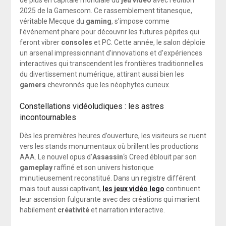
de plus en capitale mondiale du
jeu vidéo
avec l’édition
2025 de la Gamescom. Ce rassemblement titanesque,
véritable Mecque du
gaming
, s’impose comme
l’événement phare pour découvrir les futures pépites qui
feront vibrer
consoles
et PC. Cette année, le salon déploie
un arsenal impressionnant d’innovations et d’expériences
interactives qui transcendent les frontières traditionnelles
du divertissement numérique, attirant aussi bien les
gamers
chevronnés que les néophytes curieux.
Constellations vidéoludiques : les astres
incontournables
Dès les premières heures d’ouverture, les visiteurs se ruent
vers les stands monumentaux où brillent les productions
AAA. Le nouvel opus d’
Assassin
‘s Creed éblouit par son
gameplay
raffiné et son univers historique
minutieusement reconstitué. Dans un registre différent
mais tout aussi captivant,
les jeux vidéo lego
continuent
leur ascension fulgurante avec des créations qui marient
habilement
créativité
et narration interactive.