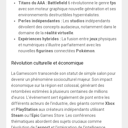
Titans du AAA :
Battlefield
6 révolutionne le genre
fps
avec son moteur graphique nouvelle génération et ses
environnements destructibles hyperréalistes.
Perles indépendantes :
Les
studios
indépendants
dévoilent des concepts audacieux, notamment dans le
domaine de la
réalité virtuelle
.
Expériences hybrides :
La fusion entre
jeux
physiques
et numériques s’illustre parfaitement avec les
nouvelles
figurines
connectées
Pokémon
.
Révolution culturelle et économique
La Gamescom transcende son statut de simple salon pour
devenir un phénomène socioculturel majeur. Son impact
économique sur la région est colossal, générant des
retombées estimées à plusieurs centaines de millions
d’euros. L’événement sert également de pont entre les
différents acteurs de l’industrie, des géants comme
Xbox
et
PlayStation
aux créateurs indépendants utilisant
Steam
ou l’
Epic
Games Store. Les conférences
thématiques abordent des sujets cruciaux comme
l’évolution de l’
esport
et l’intégration de l’intelligence