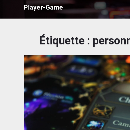
Skip
Player-Game
to
content
Étiquette :
personn